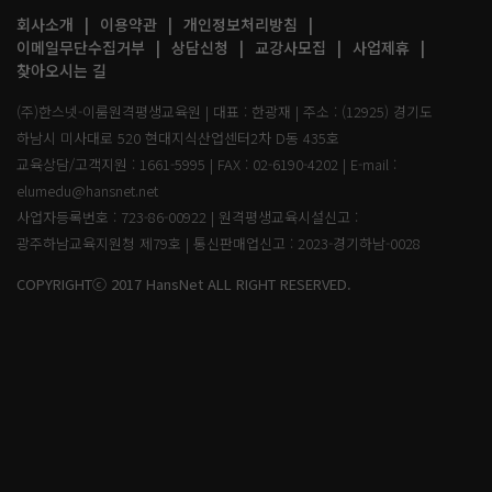
회사소개
이용약관
개인정보처리방침
이메일무단수집거부
상담신청
교강사모집
사업제휴
찾아오시는 길
(주)한스넷-이룸원격평생교육원 | 대표 : 한광재 | 주소 : (12925) 경기도
하남시 미사대로 520 현대지식산업센터2차 D동 435호
교육상담/고객지원 : 1661-5995 | FAX : 02-6190-4202 | E-mail :
elumedu@hansnet.net
사업자등록번호 : 723-86-00922 | 원격평생교육시설신고 :
광주하남교육지원청 제79호 | 통신판매업신고 : 2023-경기하남-0028
COPYRIGHTⓒ 2017 HansNet ALL RIGHT RESERVED.