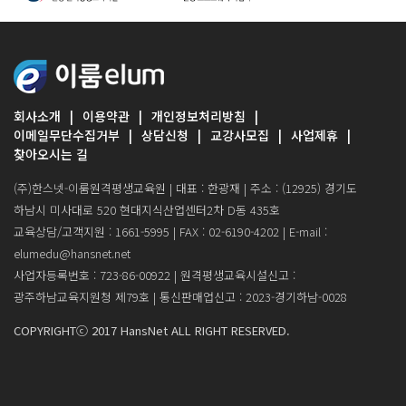
회사소개
이용약관
개인정보처리방침
이메일무단수집거부
상담신청
교강사모집
사업제휴
찾아오시는 길
(주)한스넷-이룸원격평생교육원 | 대표 : 한광재 | 주소 : (12925) 경기도
하남시 미사대로 520 현대지식산업센터2차 D동 435호
교육상담/고객지원 : 1661-5995 | FAX : 02-6190-4202 | E-mail :
elumedu@hansnet.net
사업자등록번호 : 723-86-00922 | 원격평생교육시설신고 :
광주하남교육지원청 제79호 | 통신판매업신고 : 2023-경기하남-0028
COPYRIGHTⓒ 2017 HansNet ALL RIGHT RESERVED.